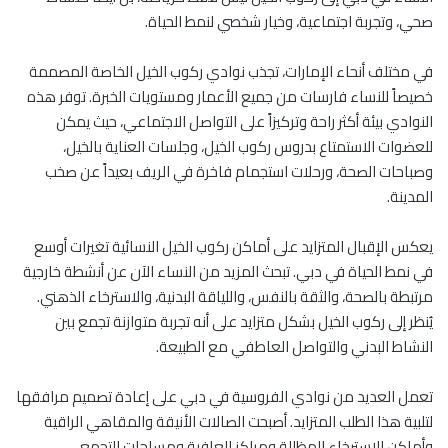
صحي، وتجربة اجتماعية، وخيار شخصي لنمط الحياة.
في مختلف أنحاء الإمارات، تجذب نوادي ركوب الخيل الخاصة المصممة
خصيصاً للنساء فارسات من جميع الأعمار ومستويات الخبرة. توفر هذه
النوادي بيئة أكثر راحة وتركيزاً على التواصل الاجتماعي، حيث يمكن
للعضوات الاستمتاع بدروس ركوب الخيل، وجلسات العناية بالخيل،
وصباحات الصحة، ورحلات استجمام فاخرة في الريف بعيداً عن صخب
المدينة.
يعكس الإقبال المتزايد على أماكن ركوب الخيل النسائية تغيرات أوسع
في نمط الحياة في دبي. تبحث المزيد من النساء الآن عن أنشطة خارجية
مرتبطة بالصحة، والثقة بالنفس، واللياقة البدنية، والاسترخاء الذهني.
يُنظر إلى ركوب الخيل بشكل متزايد على أنه تجربة متوازنة تجمع بين
النشاط البدني والتواصل العاطفي مع الطبيعة.
تعمل العديد من نوادي الفروسية في دبي على إعادة تصميم مرافقها
لتلبية هذا الطلب المتزايد. أصبحت الصالات الأنيقة والمقاهي الراقية
وأماكن الاسترخاء المظللة ومراكز العافية ومساحات التجمع