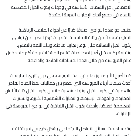
الاجتماعي من السمات الأساسية في وجهات ركوب الخيل المخصصة
للنساء في جميع أنحاء الإمارات العربية المتحدة.
يختلف جو هذه النوادي اختلافًا كبيرًا عن أجواء الملاعب الرياضية
التقليدية. فبدلاً من بيئات المنافسة الشديدة، تركز العديد من نوادي
ركوب الخيل النسائية على توفير تجارب هادئة، وبناء الثقة بالنفس،
وثقافة ركوب خيل تُعزز نمط الحياة. تشعر المبتدئات براحة أكبر عند دخول
عالم الفروسية من خلال هذه المساحات الخاصة والداعمة.
كما أصبح للأزياء دورٌ هام في هذا التوجه. ففي دبي، تتبنى الفارسات
أحدث صيحات أزياء الفروسية التي تجمع بين جماليات نمط الحياة الفاخر
والعملية في ركوب الخيل. وتزداد شعبية ملابس ركوب الخيل ذات الألوان
المحايدة، والخوذات البسيطة، والنظارات الشمسية الكبيرة، والسترات
المصممة خصيصًا، وأحذية ركوب الخيل الفاخرة في نوادي الفروسية في
الإمارات.
وقد ساهمت وسائل التواصل الاجتماعي بشكل كبير في نمو ثقافة