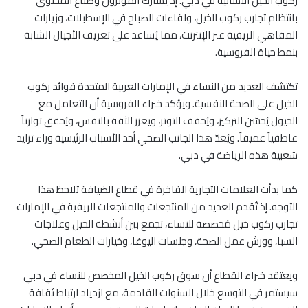
ركوب الخيل النسائية في دبي. إذ يشارك المؤثرون وصناع المحتوى
بانتظام تجارب ركوب الخيل، ولقاءات الصباح في الإسطبلات، وزيارات
المقاهي الريفية عبر الإنترنت، مما يُساعد على تعريف الأجيال الشابة
بنمط حياة الفروسية.
تكتشف العديد من النساء في الإمارات العربية المتحدة فوائد ركوب
الخيل على الصحة النفسية. ويؤكد خبراء الفروسية أن التعامل مع
الخيول يُحسّن التركيز، ويُخفف التوتر، ويعزز الثقة بالنفس، ويُحقق توازناً
عاطفياً عميقاً. ويُعدّ هذا الجانب الصحي أحد الأسباب الرئيسية وراء تزايد
شعبية هذه الرياضة في دبي.
كما بدأت العلامات التجارية الفاخرة في قطاع الضيافة تلاحظ هذا
التوجه. إذ تُقدم العديد من المنتجعات والمنتجعات الريفية في الإمارات
تجارب ركوب خيل مُخصصة للنساء، تجمع بين أنشطة الخيل وعلاجات
السبا، وورش عمل الصحة، وجلسات اليوغا، وخيارات الطعام الصحي.
ويعتقد خبراء القطاع أن سوق ركوب الخيل المخصص للنساء في دبي
سيستمر في التوسع خلال السنوات القادمة، مع ازدياد ارتباط ثقافة