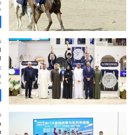
و
ه
ل
ل
أ
و
…
د
ف