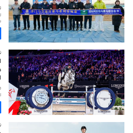
و
ر
س
ل
ك
ا
ف
ل