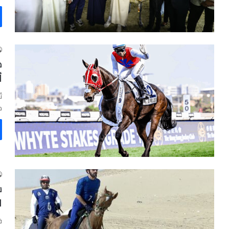
ص
أ
ت
ج
س
ا
ف