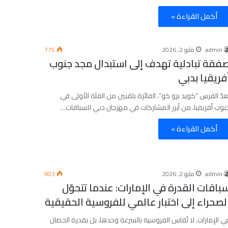
أكمل القراءة »
admin
مايو 2, 2026
775
فقة تبادلية تهدف إلى استبدال مجد جنوب
فريقيا بدبي
ُعدّ الفرس “كويد برو كو”، الفائزة بلقبين من الفئة الأولى في
نوب أفريقيا، من أبرز المشاركات في مهرجان دبي للسباقات…
أكمل القراءة »
admin
مايو 2, 2026
903
باقات القدرة في الإمارات: عندما تتحوّل
لصحراء إلى اختبار عالمي للفروسية الحقيقية
ي الإمارات، لا تُقاس الفروسية بالسرعة وحدها، بل بقدرة الحصان