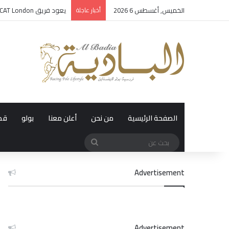
الخميس, أغسطس 6 2026
أخبار عاجلة
يعود فريق GCAT London إلى مستشفى تشيلسي الملكي
الصفحة الرئيسية
من نحن
أعلن معنا
بولو
قد
بحث
عن
Advertisement
Advertisement