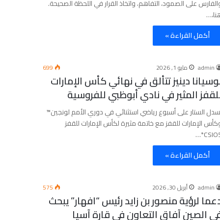
الفارس على الصمود، التفاهم، واتخاذ القرار في اللحظة الصحيحة.
نا،…
أكمل القراءة »
admin
مايو 1, 2026
699
وسيانا دينيز تتألق في نهائي كأس الإمارات
لقفز المثير في نادي أبوظبي للفروسية
سدل الستار على أسبوع رياضي استثنائي في دوري الأمم لونجين™
كأس الإمارات للقفز مع خاتمة مثيرة لكأس الإمارات للقفز
CSIO5*
أكمل القراءة »
admin
أبريل 30, 2026
575
عما لرؤية منصور بن زايد رئيس “افهار” يبحث
ي الصين آفاق التعاون في قارة آسيا