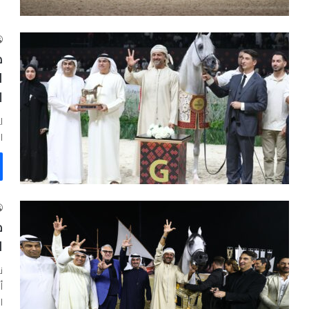
د
ا
ل
ل
ا
م
ا
ن
أ
ا