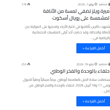
admin
يوليو 1, 2026
179
ميرة ويلز تضفي لمسة من الأناقة
لمشمسة على رويال أسكوت
شتهرت كاثرين بأناقتها في اختيار الأزياء وقدرتها على الموازنة بين
لأصالة والحداثة، وقد حضرت أحد أرقى المناسبات الاجتماعية
الرياضية في…
أكمل القراءة »
admin
مايو 19, 2026
253
حتفاء بالوحدة والفخر الوطني
ستضافت ساحة الخيل بالعاصمة أبوظبي عرضاً مسائياً وطنياً للخيول
يومي 17 و18 أبريل 2026، احتفاء بالوحدة والفخر الوطني من
لال…
أكمل القراءة »