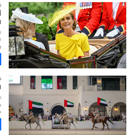
أ
ا
ا
ا
و
ا
ا
خ