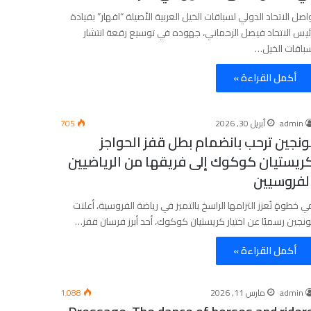
اصل الاتحاد الدولي لسباقات الخيل العربية الأصيلة “افهار” بقيادة
ئيس الاتحاد فيصل الرحماني، جهوده في توسيع رقعة انتشار
باقات الخيل…
أكمل القراءة »
admin
أبريل 30, 2026
705
ونجين ترحب بانضمام بطل قفز الحواجز
ريستيان كوكوك إلى فريقها من الرياضيين
لفروسيين
ي خطوةٍ تُعزز التزامها الراسخ بالتميز في رياضة الفروسية، أعلنت
ونجين رسميًا عن اختيار كريستيان كوكوك، أحد أبرز فرسان قفز…
أكمل القراءة »
admin
مارس 11, 2026
1٬088