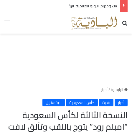
بناء وجهات البولو العالمية: الرؤية التي تصنع الإرث
بحث عن
الق
الرئيسية
/
أخبار
أخبار
قدرة
كأس السعودية
لايفستايل
النسخة الثالثة لكأس السعودية
“امبلم رود” يتوج باللقب وتألق لافت