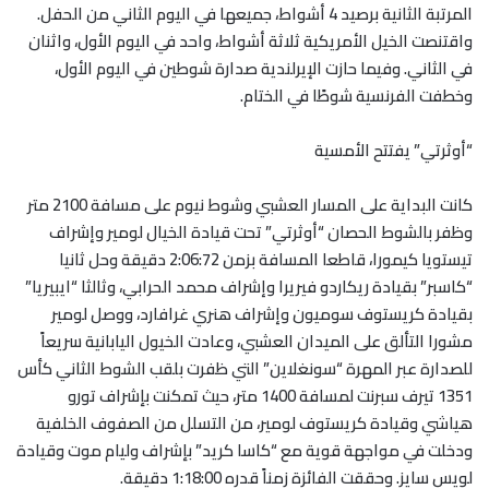
المرتبة الثانية برصيد 4 أشواط، جميعها في اليوم الثاني من الحفل.
واقتنصت الخيل الأمريكية ثلاثة أشواط، واحد في اليوم الأول، واثنان
في الثاني. وفيما حازت الإيرلندية صدارة شوطين في اليوم الأول،
وخطفت الفرنسية شوطًا في الختام
.
“أوثرتي” يفتتح الأمسية
كانت البداية على المسار العشبي وشوط نيوم على مسافة 2100 متر
وظفر بالشوط الحصان “أوثرتي” تحت قيادة الخيال لومير وإشراف
تيستويا كيمورا، قاطعا المسافة بزمن 2:06:72 دقيقة وحل ثانيا
“كاسبر” بقيادة ريكاردو فيريرا وإشراف محمد الحرابي، وثالثا “ايبيريا”
بقيادة كريستوف سوميون وإشراف هنري غرافارد، ووصل لومير
مشورا التألق على الميدان العشبي، وعادت الخيول اليابانية سريعاً
للصدارة عبر المهرة “سونغلاين” التي ظفرت بلقب الشوط الثاني كأس
1351 تيرف سبرنت لمسافة 1400 متر، حيث تمكنت بإشراف تورو
هياشي وقيادة كريستوف لومير، من التسلل من الصفوف الخلفية
ودخلت في مواجهة قوية مع “كاسا كريد” بإشراف وليام موت وقيادة
لويس سايز. وحققت الفائزة زمناً قدره 1:18:00 دقيقة
.