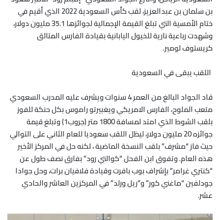
بن سلمان بن عبدالعزيز، لقب كأس السعودية 2022 الذي أقيم في
ختام الأمسية التي تبلغ القيمة الإجمالية لجوائزها 35.1 مليون دولار،
وشهدت رباعية نارية للخيول اليابانية بقيادة الفارس المتالق
كريستوف لومير
.
اللقب يبقى في السعودية
قاد الجواد البالغ من العمر 4 سنوات ويشرف عليه المدرب السعودي
متعب الملوح، الفارس الامريكي ويغبيرتو راموس بكل حنكة للفوز
بلقب الشوط الذي امتد لمسافة 1800 متر (جروب1) وتبلغ قيمة
جوائزه 20 مليون دولار، ليظل اللقب سعوديا للعام الثاني على التوالي
حيث فاز “مشرف” بلقب النسخة الماضية ، لكنه حل في المركز الأخير
هذه العام
.
وتفوق ابن الفحل “كوالتي رود” بفارق نصف طول عن
“كنتري غرامر” بإشراف بوب بافرت وقيادة فلافيان برات، وحل جوادا
جودلفين “ماغني كور” و”ريل ورلد” في المركزين العاشر والحادي
عشر.