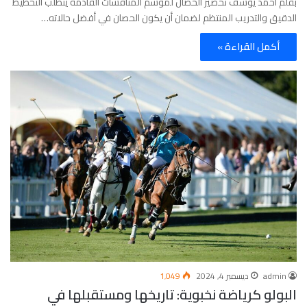
بقلم أحمد يوسف تحضير الحصان لموسم المنافسات القادمة يتطلب التخطيط
الدقيق والتدريب المنتظم لضمان أن يكون الحصان في أفضل حالاته…
أكمل القراءة »
admin
ديسمبر 4, 2024
1٬049
البولو كرياضة نخبوية: تاريخها ومستقبلها في