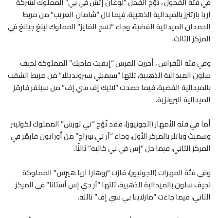
في فئة الفحول ، تُوّج الفحل “لوغان إتش في بي” المملوك لشركة
آريا بارتنرز بالميدالية الذهبية، فيما نال “شامان العريب” من مربط
الحمدان الميدالية الفضية، وجاء “نسج الفايز” المملوك لبِنغ جيانغ في
المركز الثالث
.
وفي فئة الأفراس ، أحرزت الفرس “إيفيت ماجيك” المملوكة لجيف
سلون الميدالية الذهبية، تلتها “سيمبلي سيرونديللا” من مربط الشقب
بالميدالية الفضية، فيما حصدت “لاليك إف سي إف” من سيلفر فارمْز
الميدالية البرونزية
.
أما في فئة الأمهار (الجونيور)، فقد تُوّج “تي تورش” المملوك لكولينز
وسميث وباتلر بالمركز الأول، وجاء “آر تي سِراج” من أورايون فارمْز في
المركز الثاني، فيما حل “إس في بي كاليه” ثالثًا
.
وفي فئة المهرات (الجونيور)، فازت “روهارا آريا هيرِس” المملوكة
لجيف سلون بالميدالية الذهبية، تلتها “آر دي إس أستانا” في المركز
الثاني، فيما جاءت “مارلاينا بي سي إف” ثالثة
.