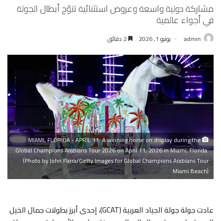
مشاركة دولية واسعة وعروض استثنائية تتوّج أبطال الجولة
في أجواء عالمية
admin
يونيو 1, 2026
2 دقائق
MIAMI, FLORIDA - APRIL 11: A winning horse on display during the
Global Champions Arabians Tour 2026 on April 11, 2026 in Miami, Florida.
(Photo by John Parra/Getty Images for Global Champions Arabians Tour
Miami Beach)
عادت جولة جولة الجياد العربية
(GCAT)
، إحدى أبرز بطولات جمال الخيل