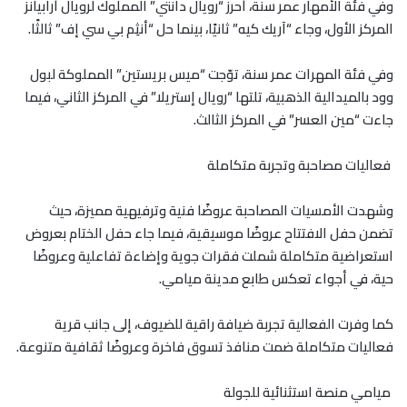
وفي فئة الأمهار عمر سنة، أحرز “رويال دانتي” المملوك لرويال أرابيانز
المركز الأول، وجاء “آريك كيه” ثانيًا، بينما حل “أنثِم بي سي إف” ثالثًا
.
وفي فئة المهرات عمر سنة، توّجت “ميس بريستين” المملوكة لبول
وود بالميدالية الذهبية، تلتها “رويال إستريلا” في المركز الثاني، فيما
جاءت “مين العسر” في المركز الثالث.
فعاليات مصاحبة وتجربة متكاملة
وشهدت الأمسيات المصاحبة عروضًا فنية وترفيهية مميزة، حيث
تضمن حفل الافتتاح عروضًا موسيقية، فيما جاء حفل الختام بعروض
استعراضية متكاملة شملت فقرات جوية وإضاءة تفاعلية وعروضًا
حية، في أجواء تعكس طابع مدينة ميامي
.
كما وفرت الفعالية تجربة ضيافة راقية للضيوف، إلى جانب قرية
فعاليات متكاملة ضمت منافذ تسوق فاخرة وعروضًا ثقافية متنوعة
.
ميامي منصة استثنائية للجولة