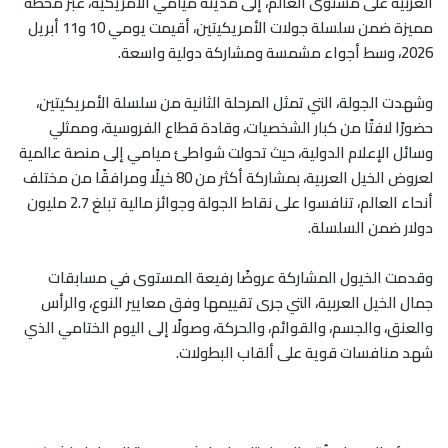
العربية على مستوى العالم، إلى مدينة ميامي الأمريكية، عبر محطة
مميزة ضمن سلسلة جولات الأمريكيتين، أقيمت يومي 10 و11 أبريل
2026، وسط أجواء مشمسة ومشاركة دولية واسعة
.
وشهدت الجولة، التي تمثل المرحلة الثانية من سلسلة الأمريكيتين،
حضورًا لافتًا من كبار الشخصيات، وقادة قطاع الفروسية، وممثلي
وسائل الإعلام الدولية، حيث تحولت شواطئ ميامي إلى منصة عالمية
لعروض الخيل العربية، بمشاركة أكثر من 80 خيلًا ومرافقًا من مختلف
أنحاء العالم، تنافسوا على نقاط الجولة وجوائز مالية تبلغ 2.7 مليون
دولار ضمن السلسلة
.
وقدمت الخيول المشاركة عروضًا رفيعة المستوى في مسابقات
جمال الخيل العربية، التي جرى تقييمها وفق معايير النوع، والرأس
والعنق، والجسم، والقوائم، والحركة، وصولًا إلى اليوم الختامي الذي
شهد منافسات قوية على ألقاب البطولات
.